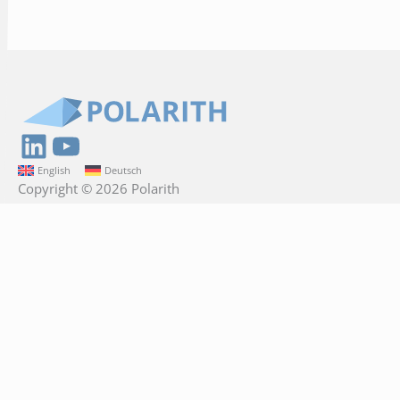
LinkedIn
YouTube
English
Deutsch
Copyright © 2026 Polarith
Polarith GmbH
Am Krökentor 1a
39104 Magdeburg
Germany
+49 391 74478204
info@polarith.com
Direct links
Contact us