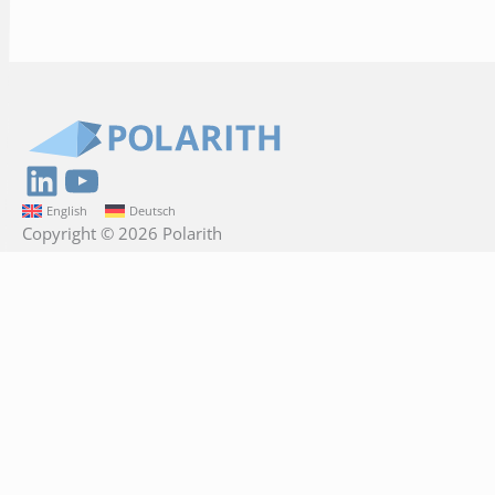
LinkedIn
YouTube
English
Deutsch
Copyright © 2026 Polarith
Polarith GmbH
Am Krökentor 1a
39104 Magdeburg
Germany
+49 391 74478204
info@polarith.com
Direct links
Contact us