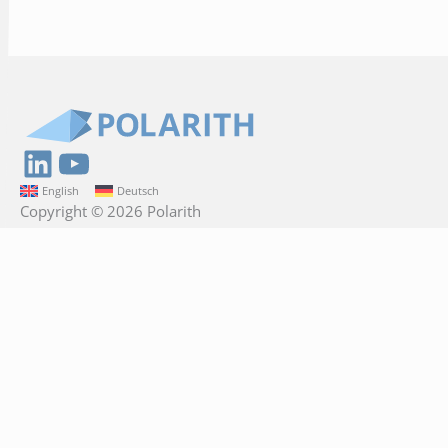
LinkedIn
YouTube
English
Deutsch
Copyright © 2026 Polarith
Polarith GmbH
Am Krökentor 1a
39104 Magdeburg
Germany
+49 391 74478204
info@polarith.com
Direct links
Contact us