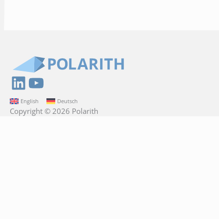
LinkedIn
YouTube
English
Deutsch
Copyright © 2026 Polarith
Polarith GmbH
Am Krökentor 1a
39104 Magdeburg
Deutschland
+49 391 74478204
info@polarith.com
Direkte Links
Kontakt